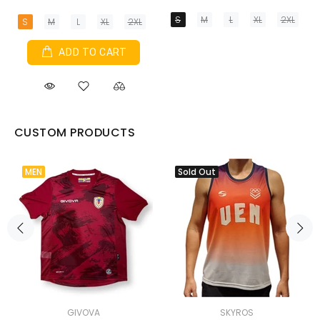
S
M
L
XL
2XL
S
M
L
XL
2XL
ADD TO CART
CUSTOM PRODUCTS
MEN
Sold Out
GIVOVA
SKYROS