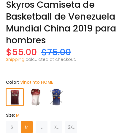
Skyros Camiseta de
Basketball de Venezuela
Mundial China 2019 para
hombres
$55.00
$75.00
Shipping
calculated at checkout.
Color:
Vinotinto HOME
Size:
M
S
M
L
XL
2XL