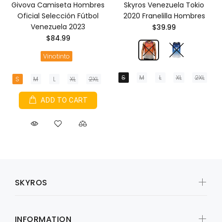
Givova Camiseta Hombres
Skyros Venezuela Tokio
Oficial Selección Fútbol
2020 Franelilla Hombres
Venezuela 2023
$39.99
$84.99
Vinotinto
S
M
L
XL
2XL
S
M
L
XL
2XL
ADD TO CART
SKYROS
INFORMATION